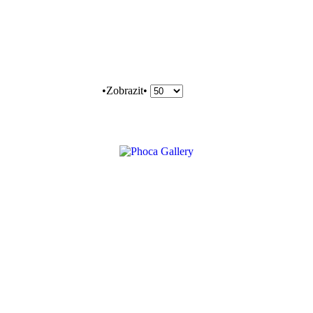
•Zobrazit•